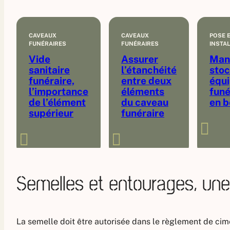
CAVEAUX
CAVEAUX
POSE 
FUNÉRAIRES
FUNÉRAIRES
INSTA
Vide
Assurer
Mani
sanitaire
l’étanchéité
stoc
funéraire,
entre deux
équ
l’importance
éléments
funé
de l’élément
du caveau
en b
supérieur
funéraire
Semelles et entourages, une
La semelle doit être autorisée dans le règlement de cim