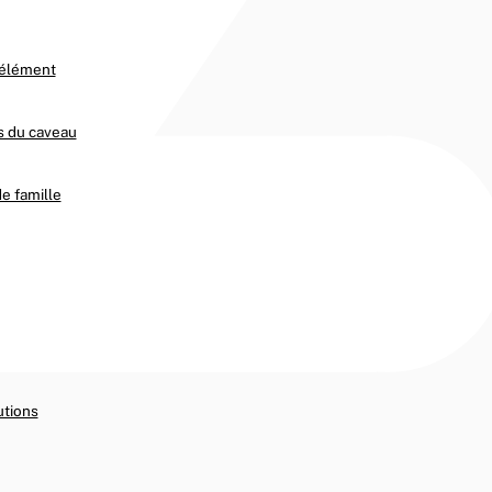
l’élément
s du caveau
de famille
utions